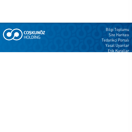
Bilgi Toplumu
Site Haritası
Tedarikçi Portalı
Yasal Uyarılar
Etik Kurallar