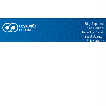
Bilgi Toplumu
Site Haritası
Tedarikçi Portalı
Yasal Uyarılar
Etik Kurallar